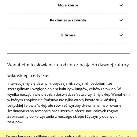
Moje konto
Reklamacje i zwroty
O firmie
Wanaheim to słowiańska rodzina z pasją do dawnej kultury
wikińskiej i celtyckiej
Interesujemy się dawnymi obyczajami, strojami i ozdobami ze
szczególnym uwzględnieniem kultury wikingów, celtów i słowian. W
wyniku naszych wieloletnich doświadczeń stworzyliśmy sklep Wanaheim
w którym znajdziecie Państwo nie tylko wzory biżuterii wikińskiej,
celtyckiej i słowiańskiej, ale również wyroby drewniane inspirowane
średniowieczną tematyką oraz szeroką ofertę naturalnych rogów.
Zapraszamy do korzystania z naszego sklepu i życzymy udanych
zakupów.
Strona korzysta z plików cookies w celu realizacji usług i zgodnie z
Polityką