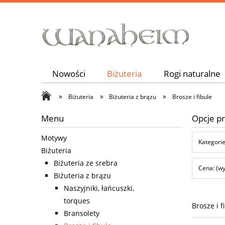
Nowości
Biżuteria
Rogi naturalne
»
»
»
Biżuteria
Biżuteria z brązu
Brosze i fibule
Menu
Opcje pr
Motywy
Kategorie
Biżuteria
Biżuteria ze srebra
Cena: (wy
Biżuteria z brązu
Naszyjniki, łańcuszki,
torques
Brosze i f
Bransolety