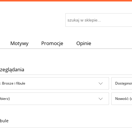
Motywy
Promocje
Opinie
zeglądania
: Brosze i fibule
Dostępnoś
bierz)
Nowość: (
ibule