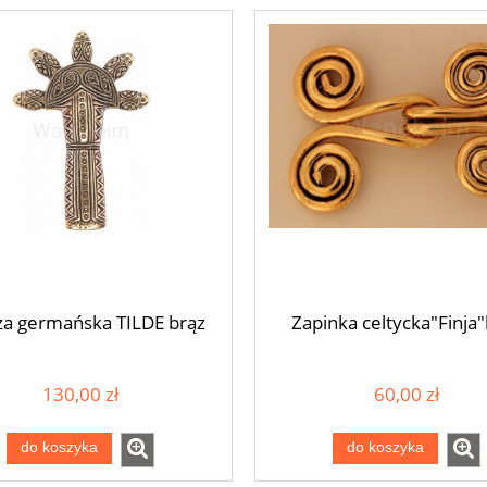
za germańska TILDE brąz
Zapinka celtycka"Finja
130,00 zł
60,00 zł
do koszyka
do koszyka