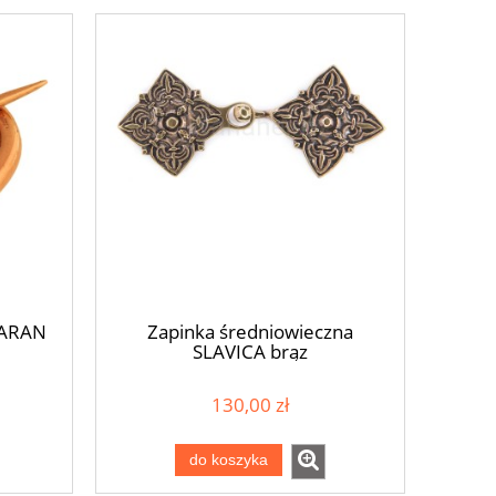
515,00 zł
55,0
do koszyka
do ko
ZARAN
Zapinka średniowieczna
SLAVICA brąz
130,00 zł
do koszyka