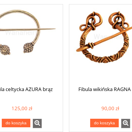
ula celtycka AZURA brąz
Fibula wikińska RAGNA
125,00 zł
90,00 zł
do koszyka
do koszyka