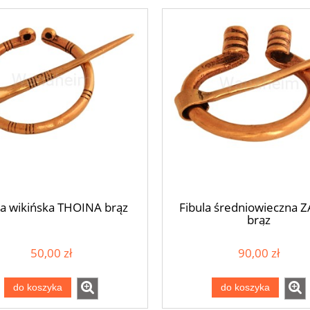
150,00 zł
50,00 zł
do koszyka
do koszyka
la wikińska THOINA brąz
Fibula średniowieczna 
brąz
50,00 zł
90,00 zł
do koszyka
do koszyka