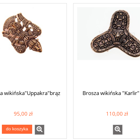
a wikińska"Uppakra"brąz
Brosza wikińska "Karlir"
ta celtycka SULIS brąz
95,00 zł
110,00 zł
250,00 zł
do koszyka
do koszyka