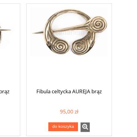
brąz
Fibula celtycka AUREJA brąz
95,00 zł
z
Pierścień średniowieczny LOTTA
Zawieszka wiki
czarny onyks srebro otwierany
VAERE
do koszyka