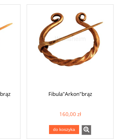
 brąz
Fibula"Arkon"brąz
160,00 zł
do koszyka