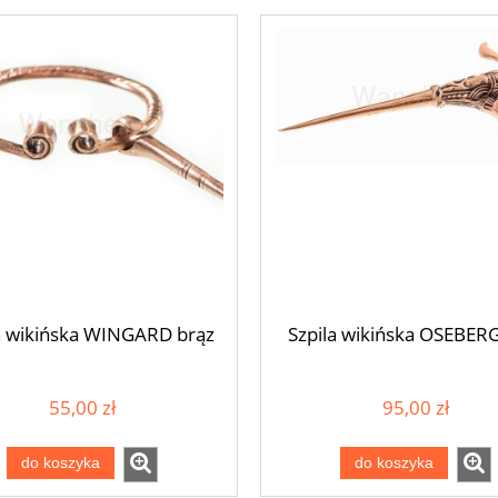
a wikińska WINGARD brąz
Szpila wikińska OSEBERG
55,00 zł
95,00 zł
do koszyka
do koszyka