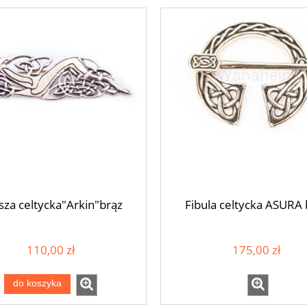
sza celtycka"Arkin"brąz
Fibula celtycka ASURA 
110,00 zł
175,00 zł
ka wikińska HAITHABU
Zawieszka wikińska FREYA brą
srebro
do koszyka