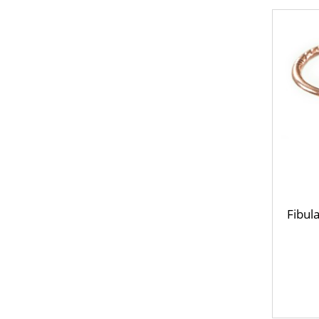
Fibul