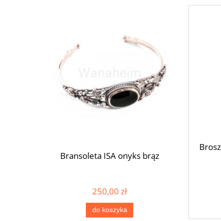
Brosz
KI srebro
Bransoleta ISA onyks brąz
Bransole
250,00 zł
do koszyka