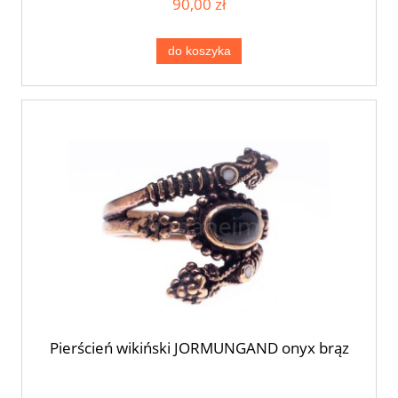
90,00 zł
do koszyka
Pierścień wikiński JORMUNGAND onyx brąz